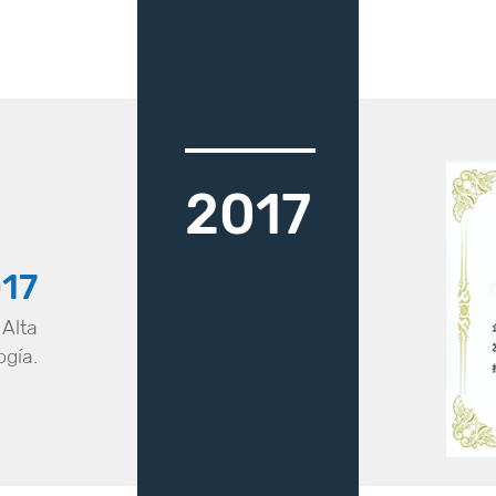
2017
17
Alta
ogía.