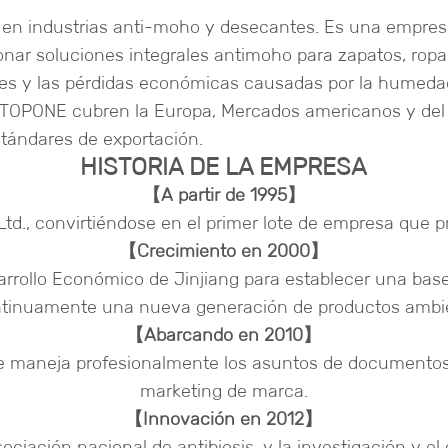
en industrias anti-moho y desecantes. Es una empresa q
onar soluciones integrales antimoho para zapatos, ropa,
ones y las pérdidas económicas causadas por la humeda
s TOPONE cubren la Europa, Mercados americanos y del 
tándares de exportación.
HISTORIA DE LA EMPRESA
【A partir de 1995】
 Ltd., convirtiéndose en el primer lote de empresa que
【Crecimiento en 2000】
rrollo Económico de Jinjiang para establecer una base d
ontinuamente una nueva generación de productos ambi
【Abarcando en 2010】
ue maneja profesionalmente los asuntos de documentos i
marketing de marca.
【Innovación en 2012】
sociación nacional de antibiosis, y la investigación y e