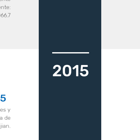
ente:
066.7
2015
15
res y
ía de
jian.