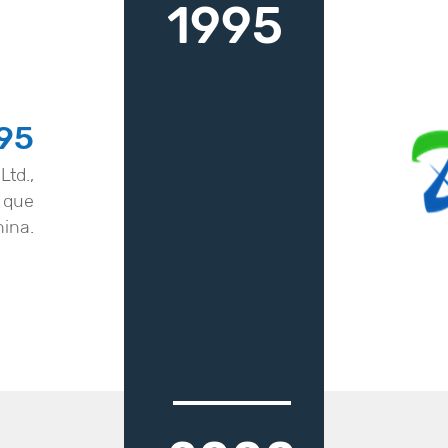
1995
995
Ltd.,
s que
ina.