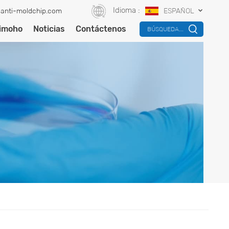
Idioma :
anti-moldchip.com
ESPAÑOL
timoho
Noticias
Contáctenos
BÚSQUEDA...