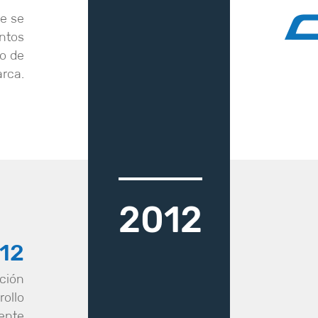
ue se
ntos
ro de
rca.
2012
12
ación
rollo
tente