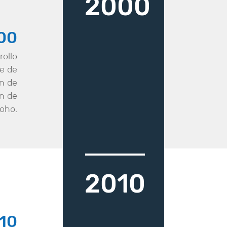
2000
00
rollo
e de
in de
n de
oho.
2010
10