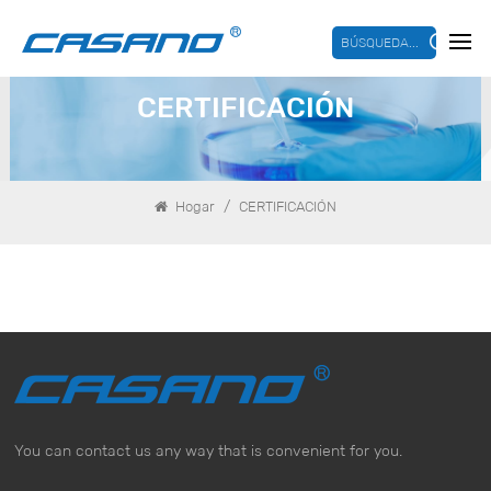
BÚSQUEDA...
CERTIFICACIÓN
/
Hogar
CERTIFICACIÓN
You can contact us any way that is convenient for you.