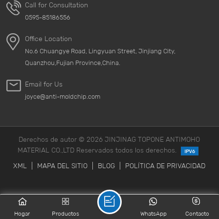
Call for Consultation
0595-85186556
Office Location
No.6 Chuangye Road, Lingyuan Street, Jinjiang City,
Quanzhou,Fujian Province,China.
Email for Us
joyce@anti-moldchip.com
Derechos de autor © 2026 JINJINAG TOPONE ANTIMOHO
MATERIAL CO.,LTD Reservados todos los derechos.
XML
|
MAPA DEL SITIO
|
BLOG
|
POLÍTICA DE PRIVACIDAD
Hogar
Productos
WhatsApp
Contacto