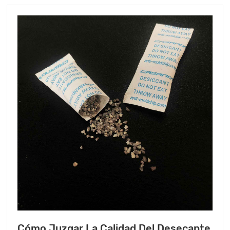
cortocircuitos de humedad en el circuito del equipo.
industrial y la conservación del control externo de los
como elegir un desecante? Dejar topón ¡decirte!
alimentos, y es un fabricante comprometido con la
investigación y el desarrollo, la producción y las ventas
de desecantes, chips antimoho y otros productos.
Tenemos nuestra propia fábrica y laboratorio de
fabricación de láminas a prueba de moho, y tenemos
más de diez años de experiencia en la producción y
venta de productos a prueba de moho. También
contamos con un grupo de equipo de gestión y técnicos
de desarrollo de productos. A lo largo de los años, nos
hemos dedicado a investigar varios productos antimoho
de acuerdo con las disposiciones de la UE (REACH), y la
calidad de nuestros productos cumple con las leyes y
reglamentos europeos y
estadounidenses.&nbsp;&nbsp;&nbsp;Lo anterior es la
información sobre los nuevos fabricantes de desecantes
ambientales nano, lo actualizaremos regularmente con
más información relacionada en una etapa posterior, por
Cómo Juzgar La Calidad Del Desecante