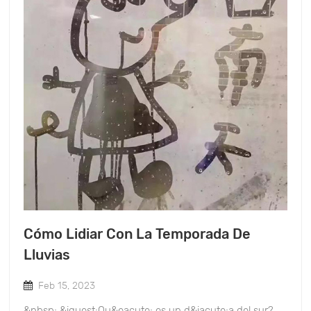
el tacto manual producirá calor, pero el desecante de
mala calidad se siente menos obvio, las impurezas y las
partículas son más.4. Prueba de tasa de absorción de
humedad, si las condiciones lo permiten, castigue el
peso original del desecante, luego colóquelo en un
ambiente húmedo, absorba la humedad de forma
natural durante 48 horas y luego péselo. El peso del
desecante de buena calidad aumentará obviamente,
luego lo secará a menos de 105 grados centígrados y lo
pesará nuevamente después de tres horas. Si es inferior
al peso original, prueba que el desecante no cumple con
el peso nominal de la industria y es de calidad inferior.
Cómo Lidiar Con La Temporada De
Lluvias
Feb 15, 2023
&nbsp; &iquest;Qu&eacute; es un d&iacute;a del sur?