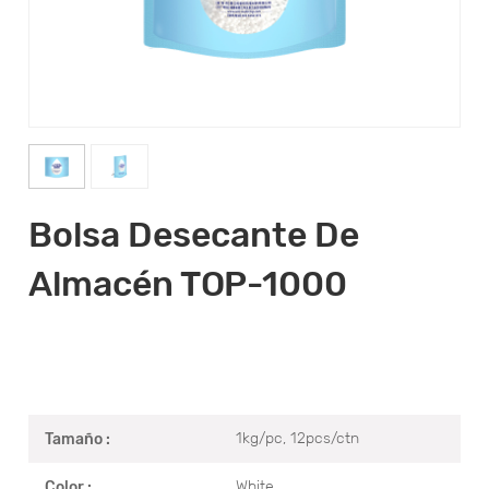
Bolsa Desecante De
Almacén TOP-1000
1kg/pc, 12pcs/ctn
Tamaño :
White
Color :