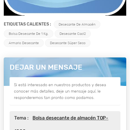
ETIQUETAS CALIENTES :
Desecante De Almacén
Bolsa Desecante De 1 Kg.
Desecante Cacl2
Armario Desecante
Desecante Súper Seco
DEJAR UN MENSAJE
Si está interesado en nuestros productos y desea
conocer más detalles, deje un mensaje aquí, le
responderemos tan pronto como podamos.
Tema :
Bolsa desecante de almacén TOP-