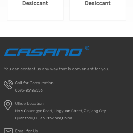
Desiccant
Desiccant
You can contact us any way that is convenient for you.
APRENDE MÁS
APRENDE MÁS
Call for Consultation
0595-85186556
Office Location
No.6 Chuangye Road, Lingyuan Street, Jinjiang City,
Quanzhou,Fujian Province,China.
Email for Us