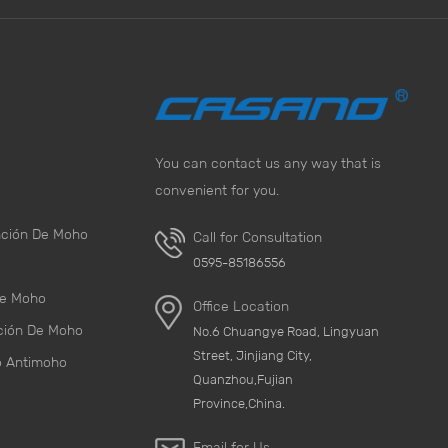
You can contact us any way that is
convenient for you.
nción De Moho
Call for Consultation
0595-85186556
De Moho
Office Location
ción De Moho
No.6 Chuangye Road, Lingyuan
Street, Jinjiang City,
o Antimoho
Quanzhou,Fujian
Province,China.
Email for Us