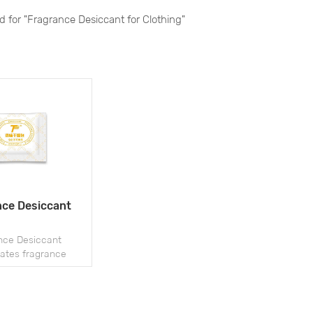
nd for "Fragrance Desiccant for Clothing"
nce Desiccant
nce Desiccant
rates fragrance
into highly active
terials, offering a
ose product that
ying and fragrance.