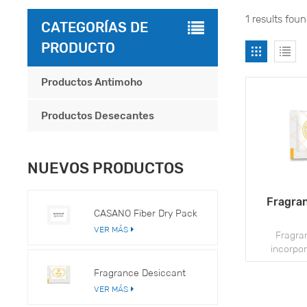
1 results fou
CATEGORÍAS DE
PRODUCTO
Productos Antimoho
Productos Desecantes
NUEVOS PRODUCTOS
Fragra
CASANO Fiber Dry Pack
VER MÁS
Fragra
incorpo
components 
Fragrance Desiccant
adsorbent ma
VER MÁS
dual-purp
combines dr