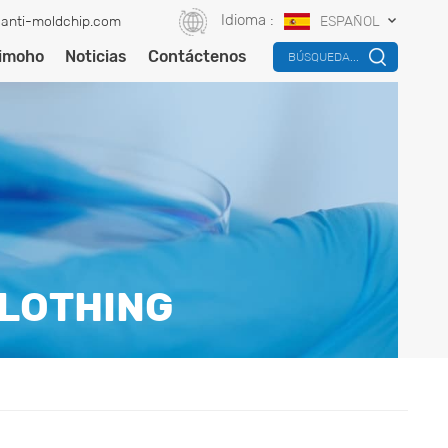
Idioma :
anti-moldchip.com
ESPAÑOL
timoho
Noticias
Contáctenos
BÚSQUEDA...
LOTHING