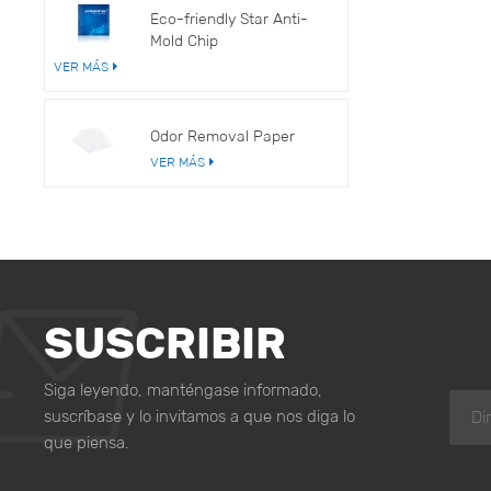
Eco-friendly Star Anti-
Mold Chip
VER MÁS
Odor Removal Paper
VER MÁS
SUSCRIBIR
Siga leyendo, manténgase informado,
suscríbase y lo invitamos a que nos diga lo
que piensa.