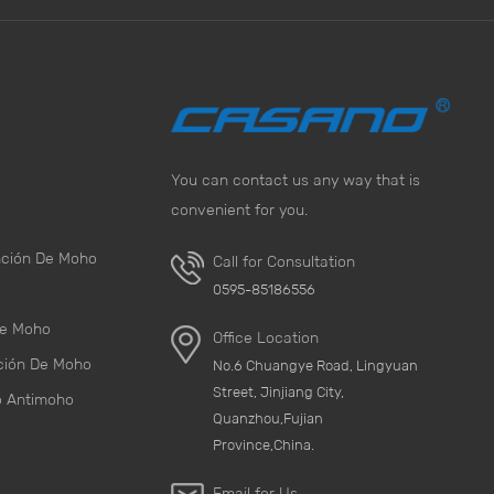
You can contact us any way that is
convenient for you.
nción De Moho
Call for Consultation
0595-85186556
De Moho
Office Location
ción De Moho
No.6 Chuangye Road, Lingyuan
Street, Jinjiang City,
o Antimoho
Quanzhou,Fujian
Province,China.
Email for Us