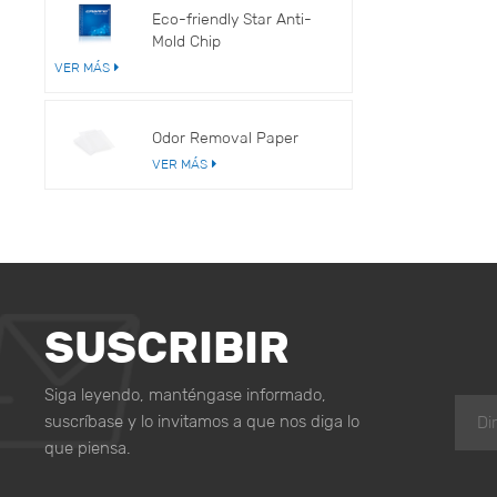
Eco-friendly Star Anti-
Mold Chip
VER MÁS
Odor Removal Paper
VER MÁS
SUSCRIBIR
Siga leyendo, manténgase informado,
suscríbase y lo invitamos a que nos diga lo
que piensa.