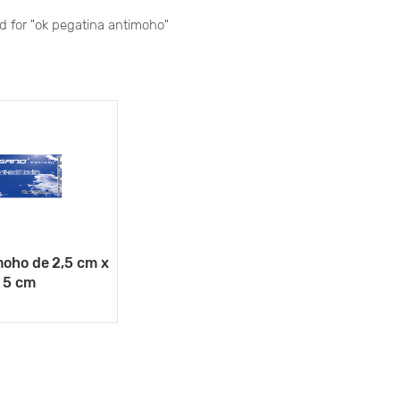
nd for "ok pegatina antimoho"
moho de 2,5 cm x
5 cm
VER MÁS