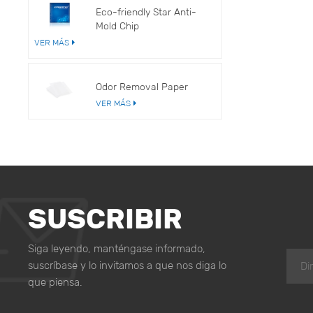
Eco-friendly Star Anti-
Mold Chip
VER MÁS
Odor Removal Paper
VER MÁS
SUSCRIBIR
Siga leyendo, manténgase informado,
suscríbase y lo invitamos a que nos diga lo
que piensa.