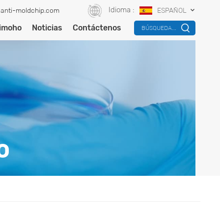
Idioma :
anti-moldchip.com
ESPAÑOL
timoho
Noticias
Contáctenos
BÚSQUEDA...
O