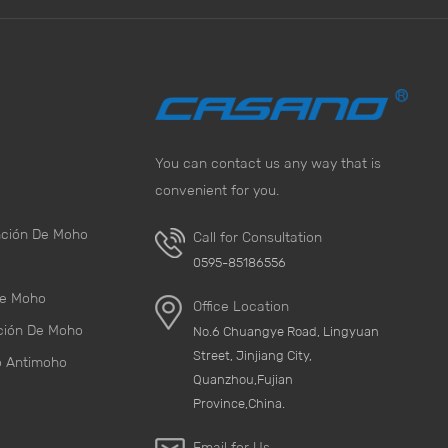
You can contact us any way that is
convenient for you.
nción De Moho
Call for Consultation
0595-85186556
De Moho
Office Location
ción De Moho
No.6 Chuangye Road, Lingyuan
Street, Jinjiang City,
o Antimoho
Quanzhou,Fujian
Province,China.
Email for Us